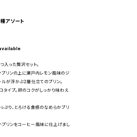
6種アソート
available
つ入った贅沢セット。
かプリンの上に瀬戸内レモン風味のジ
ールが浮かぶ2層仕立てのプリン。
トロタイプ。卵のコクがしっかり味わえ
たっぷり、とろける食感のなめらかプリ
かプリンをコーヒー風味に仕上げまし