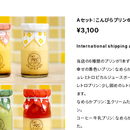
Aセット：こんぴらプリン
¥3,100
International shipping 
当店の6種類のプリンが1本ず
幸せの黄色いプリン：なめら
ュレとトロピカルジュースボ
レトロプリン：少し固めのレ
ます。
なめらかプリン：生クリーム
ン。
コーヒー牛乳プリン：なめら
た。